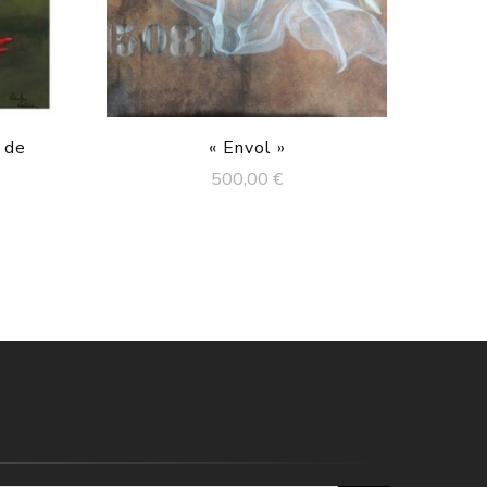
 de
« Envol »
500,00
€