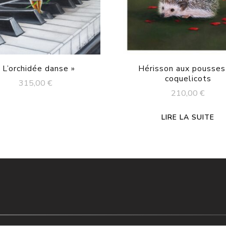
 L’orchidée danse »
Hérisson aux pousses
coquelicots
315,00
€
210,00
€
LIRE LA SUITE