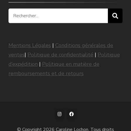
Recherche
pour
:
Mentions Légales
|
Conditions générales de
ventes
|
Politique de confidentialité
|
Politique
d’expédition
|
Politique en matière de
remboursements et de retours
© Copyright 2026
Caroline Lochon
. Tous droits